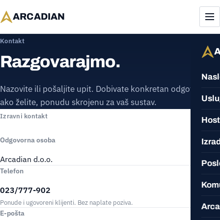
ARCADIAN
Kontakt
Razgovarajmo.
Nasl
Nazovite ili pošaljite upit. Dobivate konkretan odgovor i,
Usl
ako želite, ponudu skrojenu za vaš sustav.
Izravni kontakt
Host
Odgovorna osoba
Izra
Arcadian d.o.o.
Posl
Telefon
Kom
023/777-902
Ponude i ugovoreni klijenti. Bez naplate poziva.
Arc
E-pošta