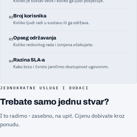
Koliko je sustav velik i koliko ga ljudi posjećuje.
Broj korisnika
02
Koliko ljudi radi u sustavu ili ga održava.
Opseg održavanja
03
Koliko redovitog rada i izmjena očekujete.
Razina SLA-a
04
Kako brzo i čvrsto jamčimo dostupnost ugovorom.
JEDNOKRATNE USLUGE I DODACI
Trebate samo jednu stvar?
I to radimo - zasebno, na upit. Cijenu dobivate kroz
ponudu.