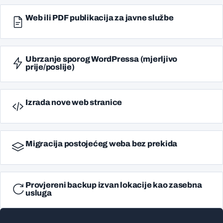
Web ili PDF publikacija za javne službe
Ubrzanje sporog WordPressa (mjerljivo
prije/poslije)
Izrada nove web stranice
Migracija postojećeg weba bez prekida
Provjereni backup izvan lokacije kao zasebna
usluga