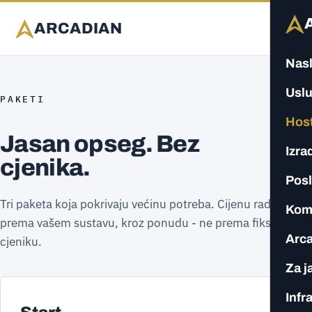
ARCADIAN
Nas
Usl
PAKETI
Host
Jasan opseg. Bez
Izra
cjenika.
Posl
Tri paketa koja pokrivaju većinu potreba. Cijenu radimo
Kom
prema vašem sustavu, kroz ponudu - ne prema fiksnom
Arc
cjeniku.
Za j
Infr