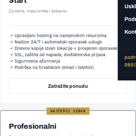
Start
Usk
Za obrte, male tvrtke i ljekarne
Pod
Kont
Upravljani hosting na namjenskim resursima
Nadzor 24/7 i automatski oporavak usluge
Dnevne kopije izvan lokacije + provjeren oporavak
TEHN
SSL, zaštita od napada, dvofaktorska prijava
podr
Sigurnosna ažuriranja
060/
Podrška na hrvatskom (email i telefon)
0,23 €
Zatražite ponudu
Profesionalni