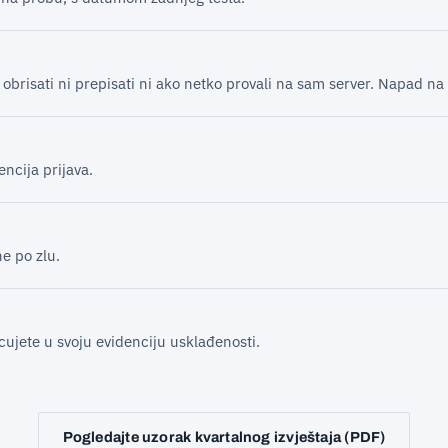
brisati ni prepisati ni ako netko provali na sam server. Napad na
ncija prijava.
e po zlu.
cujete u svoju evidenciju usklađenosti.
Pogledajte uzorak kvartalnog izvještaja (PDF)