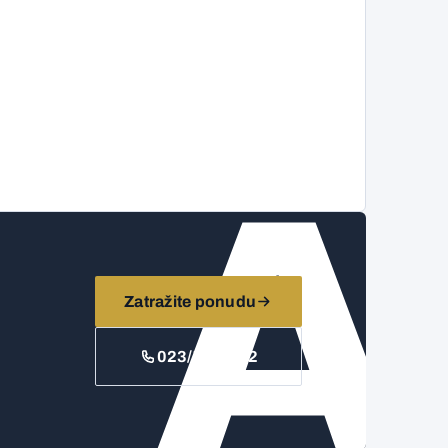
A
Zatražite ponudu
023/777-902