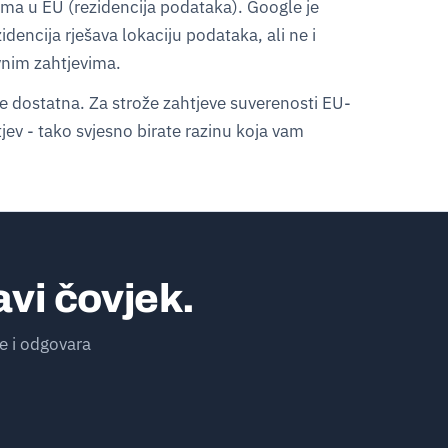
ma u EU (rezidencija podataka). Google je
dencija rješava lokaciju podataka, ali ne i
nim zahtjevima.
je dostatna. Za strože zahtjeve suverenosti EU-
ev - tako svjesno birate razinu koja vam
avi čovjek.
e i odgovara