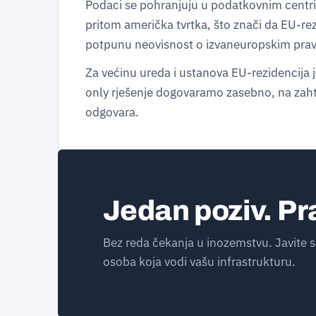
Podaci se pohranjuju u podatkovnim centri
pritom američka tvrtka, što znači da EU-rezi
potpunu neovisnost o izvaneuropskim prav
Za većinu ureda i ustanova EU-rezidencija 
only rješenje dogovaramo zasebno, na zahtj
odgovara.
Jedan poziv. Pr
Bez reda čekanja u inozemstvu. Javite s
osoba koja vodi vašu infrastrukturu.