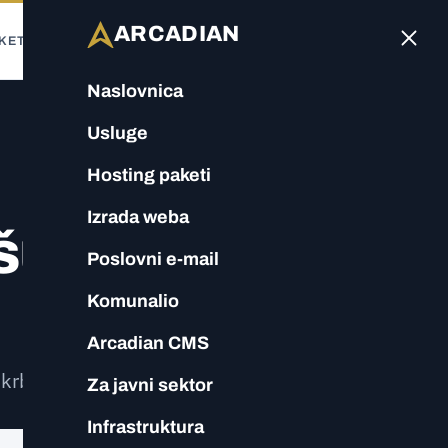
ARCADIAN
KETI
WEB
E-MAIL
KOMUNALIO
CMS
JAVNI SEK
Naslovnica
Usluge
Hosting paketi
Izrada weba
šu
Poslovni e-mail
Komunalio
Arcadian CMS
skrbe koji morate dokumentirati.
Za javni sektor
Infrastruktura