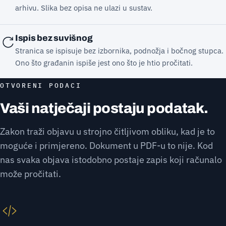
arhivu. Slika bez opisa ne ulazi u sustav.
Ispis bez suvišnog
Stranica se ispisuje bez izbornika, podnožja i bočnog stupca.
Ono što građanin ispiše jest ono što je htio pročitati.
OTVORENI PODACI
Vaši natječaji postaju podatak.
Zakon traži objavu u strojno čitljivom obliku, kad je to
moguće i primjereno. Dokument u PDF-u to nije. Kod
nas svaka objava istodobno postaje zapis koji računalo
može pročitati.