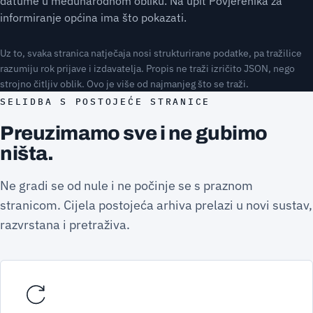
datume u međunarodnom obliku. Na upit Povjerenika za
informiranje općina ima što pokazati.
Uz to, svaka stranica natječaja nosi strukturirane podatke, pa tražilice
razumiju rok prijave i izdavatelja. Propis ne traži izričito JSON, nego
strojno čitljiv oblik. Ovo je više od najmanjeg što se traži.
SELIDBA S POSTOJEĆE STRANICE
Preuzimamo sve i ne gubimo
ništa.
Ne gradi se od nule i ne počinje se s praznom
stranicom. Cijela postojeća arhiva prelazi u novi sustav,
razvrstana i pretraživa.