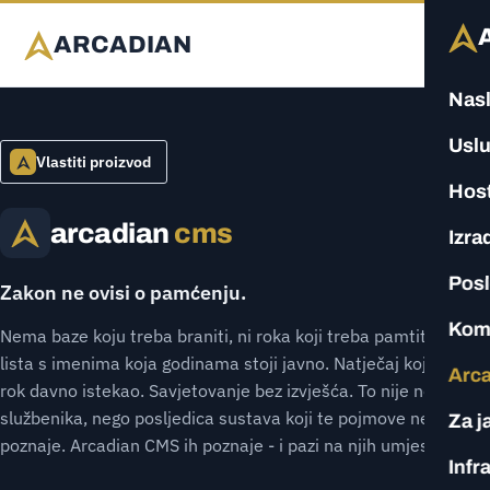
ARCADIAN
Nas
Usl
Vlastiti proizvod
Host
arcadian
cms
Izra
Posl
Zakon ne ovisi o pamćenju.
Kom
Nema baze koju treba braniti, ni roka koji treba pamtiti. Rang-
lista s imenima koja godinama stoji javno. Natječaj kojemu je
Arc
rok davno istekao. Savjetovanje bez izvješća. To nije nemar
službenika, nego posljedica sustava koji te pojmove ne
Za j
poznaje. Arcadian CMS ih poznaje - i pazi na njih umjesto vas.
Infr