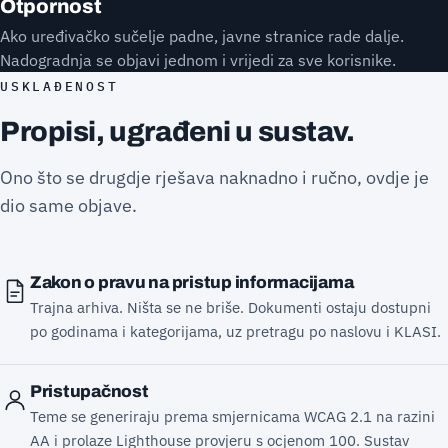
Otpornost
Ako uređivačko sučelje padne, javne stranice rade dalje.
Nadogradnja se objavi jednom i vrijedi za sve korisnike.
USKLAĐENOST
Propisi, ugrađeni u sustav.
Ono što se drugdje rješava naknadno i ručno, ovdje je
dio same objave.
Zakon o pravu na pristup informacijama
Trajna arhiva. Ništa se ne briše. Dokumenti ostaju dostupni
po godinama i kategorijama, uz pretragu po naslovu i KLASI.
Pristupačnost
Teme se generiraju prema smjernicama WCAG 2.1 na razini
AA i prolaze Lighthouse provjeru s ocjenom 100. Sustav