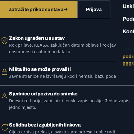
Usk
Zatražite prikaz sustava
Prijava
Pod
Kont
Zakon ugrađen u sustav
Rok prijave, KLASA, zaključan datum objave i rok javne
TEHN
dostupnosti osobnih podataka.
podr
060/
Ništa što se može provaliti
0,23 €
Javne stranice ne izvršavaju kod i nemaju bazu podataka.
Sjednice od poziva do snimke
Dnevni red prije, zapisnik i tonski zapis poslije. Jedan zapis,
jedno mjesto.
Selidba bez izgubljenih linkova
Cijela arhiva prelazi, a svaka stara adresa i dalje radi.